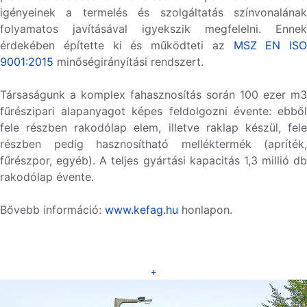
igényeinek a termelés és szolgáltatás színvonalának
folyamatos javításával igyekszik megfelelni. Ennek
érdekében építette ki és működteti az
MSZ EN ISO
9001:2015
minőségirányítási rendszert.
Társaságunk a komplex fahasznosítás során
100 ezer m3
fűrészipari alapanyagot képes feldolgozni évente: ebből
fele részben rakodólap elem, illetve raklap készül, fele
részben pedig hasznosítható melléktermék (apríték,
fűrészpor, egyéb). A
teljes gyártási kapacitás 1,3 millió db
rakodólap évente.
Bővebb információ:
www.kefag.hu
honlapon.
+