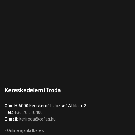
Kereskedelemi Iroda
Cím:
H-6000 Kecskemét, József Attila u. 2.
Tel.:
+36 76 510400
E-mail:
keriroda@kefag.hu
• Online ajánlatkérés