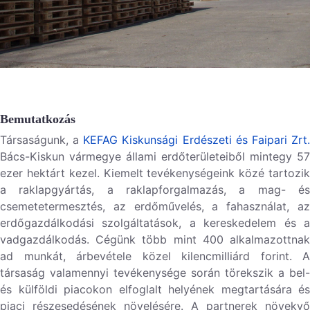
Bemutatkozás
Társaságunk, a
KEFAG Kiskunsági Erdészeti és Faipari Zrt
Bács-Kiskun vármegye állami erdőterületeiből mintegy
57
ezer hektárt
kezel. Kiemelt tevékenységeink közé tartozi
a
raklapgyártás
, a
raklapforgalmazás
, a mag- é
csemetetermesztés, az erdőművelés, a fahasználat, az
erdőgazdálkodási szolgáltatások, a kereskedelem és a
vadgazdálkodás. Cégünk több mint
400 alkalmazottna
ad munkát, árbevétele közel kilenc
milliárd forint
. A
társaság valamennyi tevékenysége során törekszik a bel-
és külföldi piacokon elfoglalt helyének megtartására és
piaci részesedésének növelésére. A partnerek növekvő