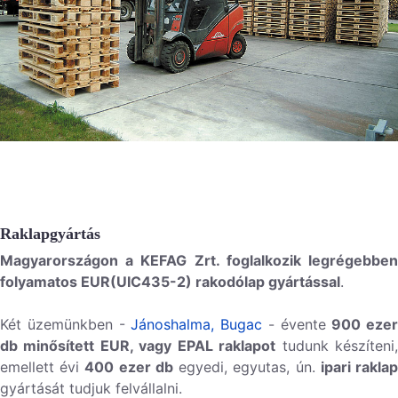
Raklapgyártás
Magyarországon a KEFAG Zrt. foglalkozik legrégebben
folyamatos EUR(UIC435-2) rakodólap gyártással
.
Két üzemünkben -
Jánoshalma,
Bugac
- évente
900 ezer
db minősített EUR, vagy EPAL raklapot
tudunk készíteni
emellett évi
400 ezer db
egyedi, egyutas, ún.
ipari rakla
gyártását tudjuk felvállalni.