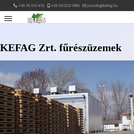
+36 76 510 416
+36 30/225-1086
jozsab@kefag.hu
KEFAG Zrt. fűrészüzemek